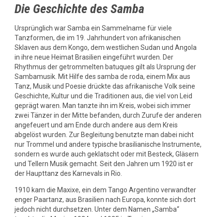
Die Geschichte des Samba
Ursprünglich war Samba ein Sammelname für viele
Tanzformen, die im 19. Jahrhundert von afrikanischen
Sklaven aus dem Kongo, dem westlichen Sudan und Angola
in ihre neue Heimat Brasilien eingeführt wurden. Der
Rhythmus der getrommelten batuques gilt als Ursprung der
Sambamusik. Mit Hilfe des samba de roda, einem Mix aus
Tanz, Musik und Poesie drückte das afrikanische Volk seine
Geschichte, Kultur und die Traditionen aus, die viel von Leid
geprägt waren. Man tanzte ihn im Kreis, wobei sich immer
zwei Tänzer in der Mitte befanden, durch Zurufe der anderen
angefeuert und am Ende durch andere aus dem Kreis
abgelöst wurden. Zur Begleitung benutzte man dabei nicht
nur Trommel und andere typische brasilianische Instrumente,
sondern es wurde auch geklatscht oder mit Besteck, Gläsern
und Tellern Musik gemacht. Seit den Jahren um 1920 ist er
der Haupttanz des Karnevals in Rio.
1910 kam die Maxixe, ein dem Tango Argentino verwandter
enger Paartanz, aus Brasilien nach Europa, konnte sich dort
jedoch nicht durchsetzen. Unter dem Namen „Samba“