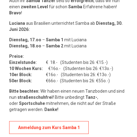
Auch Ihr
Samba Tänzer
seid so
erfolgreich
, dass wir nun
einen
zweiten Level
für schon
Samba
Erfahrene haben!
Bravo
!
Luciana
aus Brasilien unterrichtet Samba ab
Dienstag, 30.
Juni 2026:
Dienstag, 17.oo
–
Samba 1
mit Luciana
Dienstag, 18.oo
–
Samba 2
mit Luciana
Preise:
Einzelstunde:
€ 18.- (Studenten bis 26: €15.-)
10 Wochen Kurs:
€16o.- (Studenten bis 26: €13o.-)
10er Block:
€16o.- (Studenten bis 26: €13o.-)
50er Block:
€66o.- (Studenten bis 26: €55o.-)
Bitte beachten:
Wir haben einen neuen Tanzboden und sind
nun
straßenschuhfrei!
Bitte unbedingt
Tanz-
,
oder
Sportschuhe
mitnehmen, die nicht auf der Straße
getragen werden.
Danke!
Anmeldung zum Kurs Samba 1