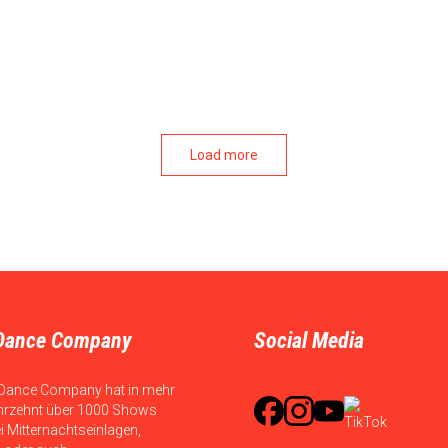
Load more
Dance Company
Social Media
Dance Company hat in mehr
hrzehnt über 1000 Shows
ei Mitternachtseinlagen,