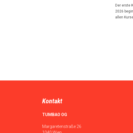
Der erste 
2026 begin
allen Kurs
Kontakt
TUMBAO OG
Margaretenstraße 26
1040 Wien