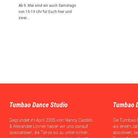
Ab 9. Mai sind wir auch Samstags
von 15-19 Uhr für Euch hier und
zwar…
Tumbao Dance Studio
Tumbao 
Gegründet im April 2005 von Nancy Castillo
Die Tumbao 
& Alexander Lovrek haben wir uns darauf
als einem Ja
spezialisiert, die Tänze so zu unterrichten,
absolviert, b