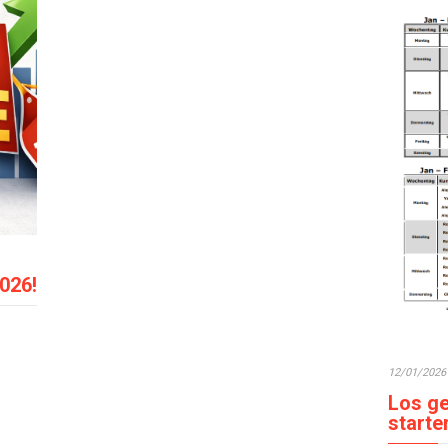
2026!
12/01/2026
Los ge
starte