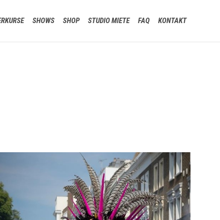
Skip
ERKURSE
SHOWS
SHOP
STUDIO MIETE
FAQ
KONTAKT
to
content