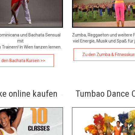
ominicana und Bachata Sensual
Zumba, Reggaeton und weitere F
mit
viel Energie, Musik und Spaß für 
 Trainern! In Wien tanzen lernen.
Zu den Zumba & Fitnesskur
 den Bachata Kursen >>
ke online kaufen
Tumbao Dance 