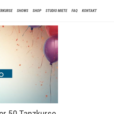
Skip
ERKURSE
SHOWS
SHOP
STUDIO MIETE
FAQ
KONTAKT
to
content
er 50 Tanzkurse