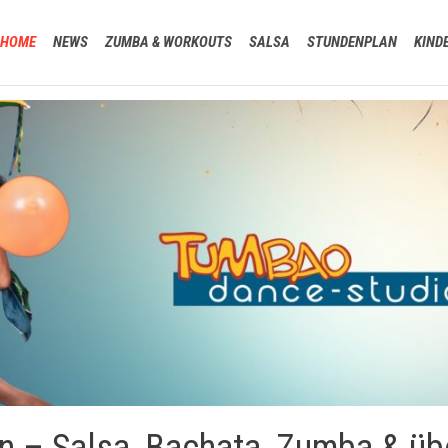
HOME
NEWS
ZUMBA & WORKOUTS
SALSA
STUNDENPLAN
KIND
n – Salsa, Bachata, Zumba & üb