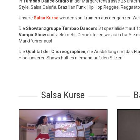
In
Tumbao Dance Studio
in der Margaretenstrasse 26 unterr
Style, Salsa Caleña, Brazilian Funk, Hip Hop Reggae, Reggaeton
Unsere
Salsa Kurse
werden von Trainern aus der ganzen Welt
Die
Showtanzgruppe Tumbao Dancers
ist spezialisiert auf
Vampir Show
und viele mehr. Gerne stellen wir auch für S
Marktführer aus!
Die
Qualität der Choreographien
, die Ausbildung und das
Fl
– bei unseren Shows hält es niemand auf den Sitzen!
Salsa Kurse
B