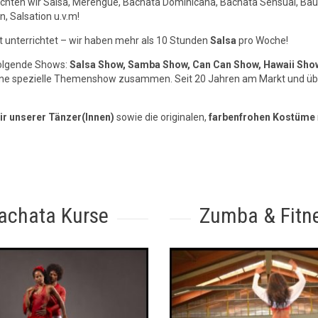
ichten wir Salsa, Merengue, Bachata Dominicana, Bachata Sensual, Ba
, Salsation u.v.m!
 unterrichtet – wir haben mehr als 10 Stunden
Salsa
pro Woche!
 folgende Shows:
Salsa Show, Samba Show, Can Can Show, Hawaii Show
ie eine spezielle Themenshow zusammen. Seit 20 Jahren am Markt und 
air unserer Tänzer(Innen)
sowie die originalen,
farbenfrohen Kostüme
achata Kurse
Zumba & Fitn