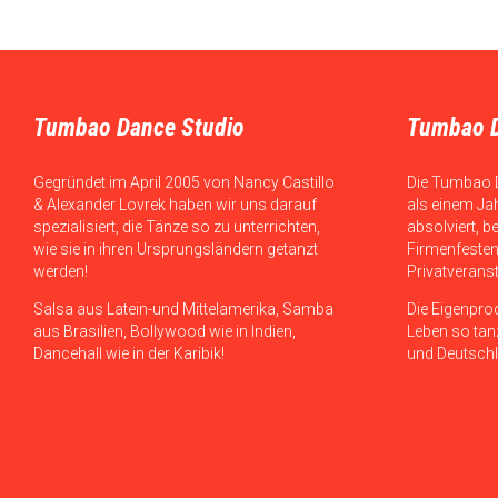
Tumbao Dance Studio
Tumbao 
Gegründet im April 2005 von Nancy Castillo
Die Tumbao 
& Alexander Lovrek haben wir uns darauf
als einem Ja
spezialisiert, die Tänze so zu unterrichten,
absolviert, b
wie sie in ihren Ursprungsländern getanzt
Firmenfesten
werden!
Privatverans
Salsa aus Latein-und Mittelamerika, Samba
Die Eigenpro
aus Brasilien, Bollywood wie in Indien,
Leben so tanz
Dancehall wie in der Karibik!
und Deutschl