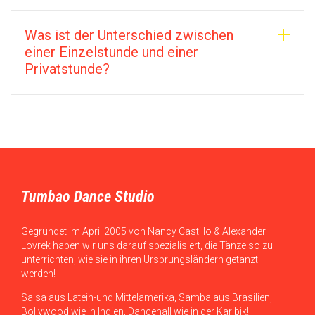
Was ist der Unterschied zwischen
einer Einzelstunde und einer
Privatstunde?
Tumbao Dance Studio
Gegründet im April 2005 von Nancy Castillo & Alexander
Lovrek haben wir uns darauf spezialisiert, die Tänze so zu
unterrichten, wie sie in ihren Ursprungsländern getanzt
werden!
Salsa aus Latein-und Mittelamerika, Samba aus Brasilien,
Bollywood wie in Indien, Dancehall wie in der Karibik!