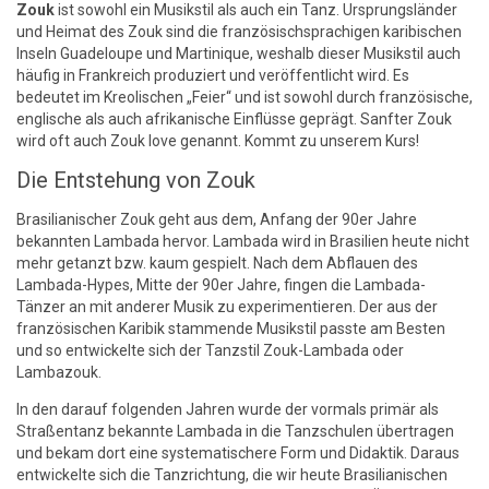
Zouk
ist sowohl ein Musikstil als auch ein Tanz. Ursprungsländer
und Heimat des Zouk sind die französischsprachigen karibischen
Inseln Guadeloupe und Martinique, weshalb dieser Musikstil auch
häufig in Frankreich produziert und veröffentlicht wird. Es
bedeutet im Kreolischen „Feier“ und ist sowohl durch französische,
englische als auch afrikanische Einflüsse geprägt. Sanfter Zouk
wird oft auch Zouk love genannt. Kommt zu unserem Kurs!
Die Entstehung von Zouk
Brasilianischer Zouk geht aus dem, Anfang der 90er Jahre
bekannten Lambada hervor. Lambada wird in Brasilien heute nicht
mehr getanzt bzw. kaum gespielt. Nach dem Abflauen des
Lambada-Hypes, Mitte der 90er Jahre, fingen die Lambada-
Tänzer an mit anderer Musik zu experimentieren. Der aus der
französischen Karibik stammende Musikstil passte am Besten
und so entwickelte sich der Tanzstil Zouk-Lambada oder
Lambazouk.
In den darauf folgenden Jahren wurde der vormals primär als
Straßentanz bekannte Lambada in die Tanzschulen übertragen
und bekam dort eine systematischere Form und Didaktik. Daraus
entwickelte sich die Tanzrichtung, die wir heute Brasilianischen