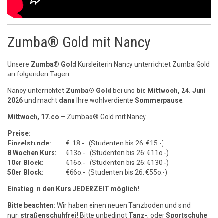
Zumba® Gold mit Nancy
Unsere
Zumba® Gold
Kursleiterin Nancy unterrichtet Zumba Gold
an folgenden Tagen:
Nancy unterrichtet
Zumba® Gold
bei uns
bis
Mittwoch, 24. Juni
2026
und macht
dann
Ihre wohlverdiente
Sommerpause
.
Mittwoch, 17.oo
– Zumbao® Gold mit Nancy
Preise:
Einzelstunde:
€ 18.- (Studenten bis 26: €15.-)
8 Wochen Kurs:
€13o.- (Studenten bis 26: €11o.-)
10er Block:
€16o.- (Studenten bis 26: €130.-)
50er Block:
€66o.- (Studenten bis 26: €55o.-)
Einstieg in den Kurs JEDERZEIT möglich!
Bitte beachten:
Wir haben einen neuen Tanzboden und sind
nun
straßenschuhfrei!
Bitte unbedingt
Tanz-
, oder
Sportschuhe