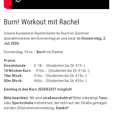
Burn! Workout mit Rachel
Unsere Kursleiterin Rachel bietet ihr Burn! im Sommer
ausnahmsweise am Donnerstag an und zwar ab
Donnerstag, 2.
Juli
2026:
Donnerstag, 19.oo –
Burn!
mit Rachel
Preise:
Einzelstunde:
€ 18.- (Studenten bis 26: €15.-)
10 Wochen Kurs:
€16o.- (Studenten bis 26: €13o.-)
10er Block:
€16o.- (Studenten bis 26: €13o.-)
50er Block:
€66o.- (Studenten bis 26: €55o.-)
Einstieg in den Kurs JEDERZEIT möglich!
Bitte beachten:
Wir sind
straßenschuhfrei!
Bitte unbedingt
Tanz-
,
oder
Sportschuhe
mitnehmen, die nicht auf der Straße getragen
werden (Steinchenvermeidung).
Danke!!