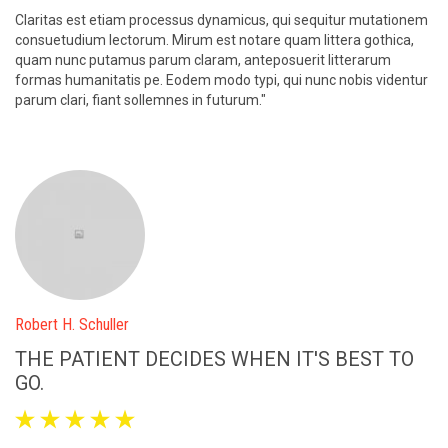
em
ur