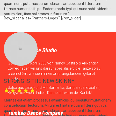
GREAT RESPONSIVE THEME →
ur
[rev_slider alias=“Partners-Logos“] [/rev_slider]
Tumbao Dance Studio
Gegründet im April 2005 von Nancy Castillo & Alexander
Lovrek haben wir uns darauf spezialisiert, die Tänze so zu
unterrichten, wie sie in ihren Ursprungsländern getanzt
werden!
Salsa aus Latein-und Mittelamerika, Samba aus Brasilien,
Bollywood wie in Indien, Dancehall wie in der Karibik!
em
ur