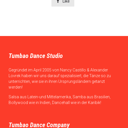

Like
Tumbao Dance Studio
Gegründet im April 2005 von Nancy Castillo & Alexander
Lovrek haben wir uns darauf spezialisiert, die Tänze so zu
unterrichten, wie sie in ihren Ursprungsländern getanzt
werden!
Salsa aus Latein-und Mittelamerika, Samba aus Brasilien,
Bollywood wie in Indien, Dancehall wie in der Karibik!
Tumbao Dance Company