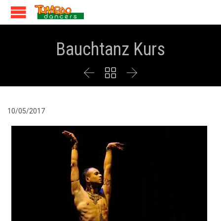
Bauchtanz Kurs



10/05/2017