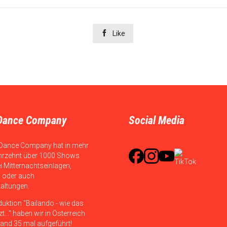

Like
Dance Company
Social Media
Dance Company hat in mehr
hrzehnt über 1000 Shows
ei Mitternachtseinlagen,
 oder auch
taltungen.
duktion "Bailando - wie das
t..." haben wir in Österreich
and 35 mal aufgeführt!