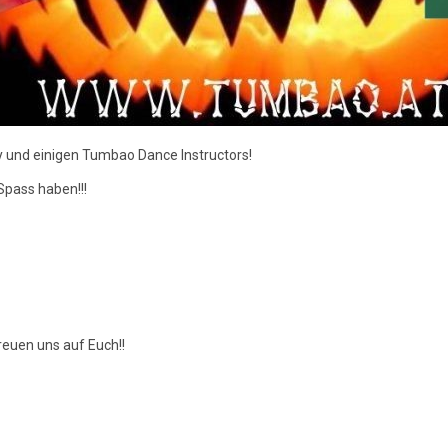
 und einigen Tumbao Dance Instructors!
pass haben!!!
reuen uns auf Euch!!