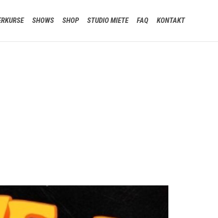
Skip
ERKURSE
SHOWS
SHOP
STUDIO MIETE
FAQ
KONTAKT
to
content