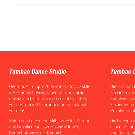
Tumbao Dance Studio
Tumbao 
Gegründet im April 2005 von Nancy Castillo
Die Tumbao 
& Alexander Lovrek haben wir uns darauf
als einem Ja
spezialisiert, die Tänze so zu unterrichten,
absolviert, b
wie sie in ihren Ursprungsländern getanzt
Firmenfesten
werden!
Privatverans
Salsa aus Latein-und Mittelamerika, Samba
Die Eigenpro
aus Brasilien, Bollywood wie in Indien,
Leben so tanz
Dancehall wie in der Karibik!
und Deutschl