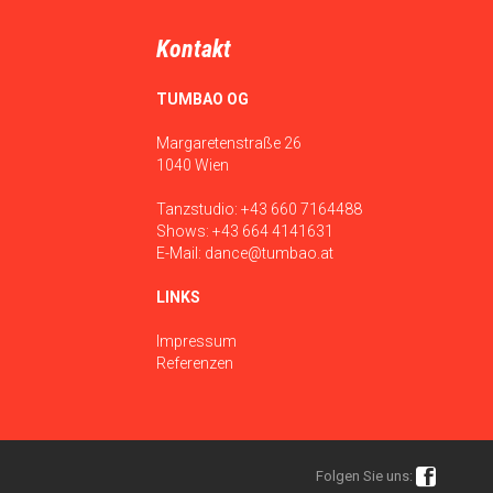
Kontakt
TUMBAO OG
Margaretenstraße 26
1040 Wien
Tanzstudio:
+43 660 7164488
Shows:
+43 664 4141631
E-Mail:
dance@tumbao.at
LINKS
Impressum
Referenzen

Folgen Sie uns: