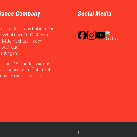
Dance Company
Social Media
Dance Company hat in mehr
hrzehnt über 1000 Shows
ei Mitternachtseinlagen,
 oder auch
taltungen.
duktion "Bailando - wie das
t..." haben wir in Österreich
and 35 mal aufgeführt!
↑