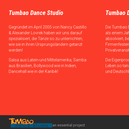
Tumbao Dance Studio
Tumbao 
Gegründet im April 2005 von Nancy Castillo
Die Tumbao 
& Alexander Lovrek haben wir uns darauf
als einem Ja
spezialisiert, die Tänze so zu unterrichten,
absolviert, b
wie sie in ihren Ursprungsländern getanzt
Firmenfesten
werden!
Privatverans
Salsa aus Latein-und Mittelamerika, Samba
Die Eigenpro
aus Brasilien, Bollywood wie in Indien,
Leben so tanz
Dancehall wie in der Karibik!
und Deutschl
an essential project