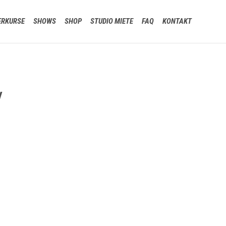
Skip
ERKURSE
SHOWS
SHOP
STUDIO MIETE
FAQ
KONTAKT
to
content
V