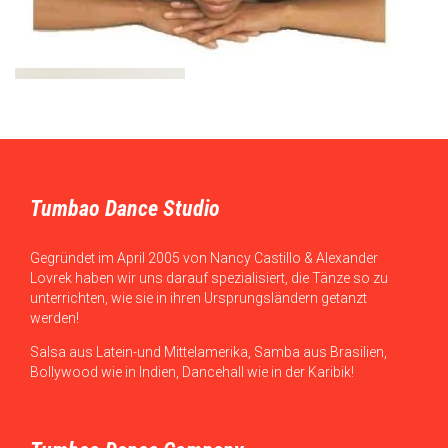
Tumbao Dance Studio
Gegründet im April 2005 von Nancy Castillo & Alexander
Lovrek haben wir uns darauf spezialisiert, die Tänze so zu
unterrichten, wie sie in ihren Ursprungsländern getanzt
werden!
Salsa aus Latein-und Mittelamerika, Samba aus Brasilien,
Bollywood wie in Indien, Dancehall wie in der Karibik!