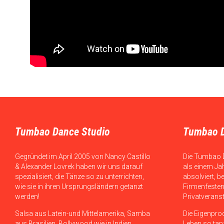
Tumbao Dance Studio
Tumbao 
Gegründet im April 2005 von Nancy Castillo
Die Tumbao 
& Alexander Lovrek haben wir uns darauf
als einem Ja
spezialisiert, die Tänze so zu unterrichten,
absolviert, b
wie sie in ihren Ursprungsländern getanzt
Firmenfesten
werden!
Privatverans
Salsa aus Latein-und Mittelamerika, Samba
Die Eigenpro
aus Brasilien, Bollywood wie in Indien,
Leben so tanz