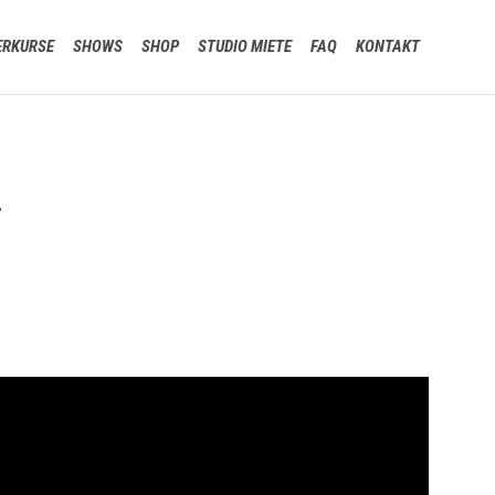
Skip
ERKURSE
SHOWS
SHOP
STUDIO MIETE
FAQ
KONTAKT
to
content
r