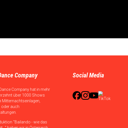
Dance Company
Social Media
Dance Company hat in mehr
hrzehnt über 1000 Shows
ei Mitternachtseinlagen,
 oder auch
taltungen.
duktion "Bailando - wie das
t..." haben wir in Österreich