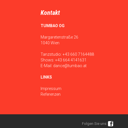
Kontakt
TUMBAO OG
Margaretenstraße 26
1040 Wien
Tanzstudio:
+43 660 7164488
Shows:
+43 664 4141631
E-Mail:
dance@tumbao.at
LINKS
Impressum
Referenzen

Folgen Sie uns: