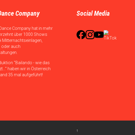
Dance Company
Social Media
Dance Company hat in mehr
hrzehnt über 1000 Shows
ei Mitternachtseinlagen,
 oder auch
taltungen.
duktion "Bailando - wie das
t..." haben wir in Österreich
and 35 mal aufgeführt!
↑