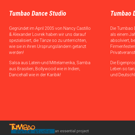
Tumbao Dance Studio
Tumbao 
Gegründet im April 2005 von Nancy Castillo
Die Tumbao 
& Alexander Lovrek haben wir uns darauf
als einem Ja
spezialisiert, die Tänze so zu unterrichten,
absolviert, b
wie sie in ihren Ursprungsländern getanzt
Firmenfesten
werden!
Privatverans
Salsa aus Latein-und Mittelamerika, Samba
Die Eigenpro
aus Brasilien, Bollywood wie in Indien,
Leben so tanz
Dancehall wie in der Karibik!
und Deutschl
an essential project