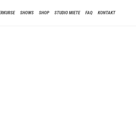
Skip
ERKURSE
SHOWS
SHOP
STUDIO MIETE
FAQ
KONTAKT
to
content
!