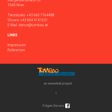
Margaretenstraße 26
1040 Wien
Tanzstudio:
+43 660 7164488
Shows:
+43 664 4141631
E-Mail:
dance@tumbao.at
LINKS
Impressum
Referenzen
an essential project
↑

Folgen Sie uns: