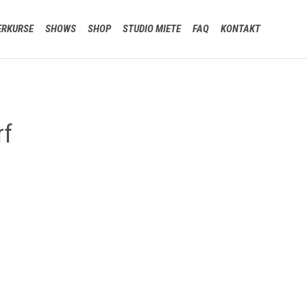
Skip
ERKURSE
SHOWS
SHOP
STUDIO MIETE
FAQ
KONTAKT
to
content
rf