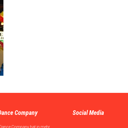
Dance Company
Social Media
Dance Company hat in mehr