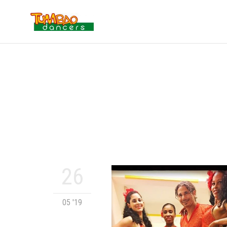
26
05 '19