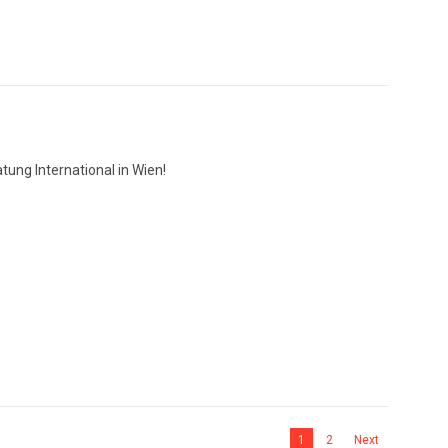
ung International in Wien!
1
2
Next