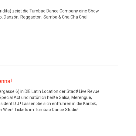
oridita) zeigt die Tumbao Dance Company eine Show
o, Danzón, Reggaeton, Samba & Cha Cha Cha!
enna!
gasse 6) in DIE Latin Location der Stadt! Live Revue
ecial Act und natürlich heiße Salsa, Merengue,
t D.J.! Lassen Sie sich entführen in die Karibik,
on Wien! Tickets im Tumbao Dance Studio!