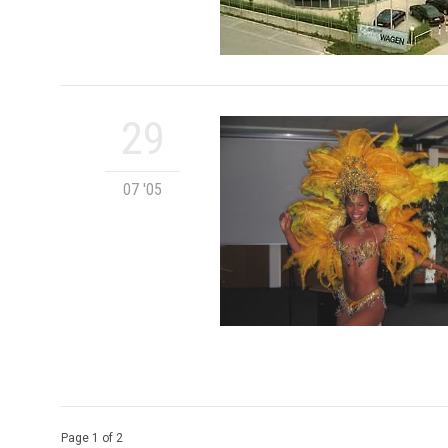
29
07 '05
Page 1 of 2