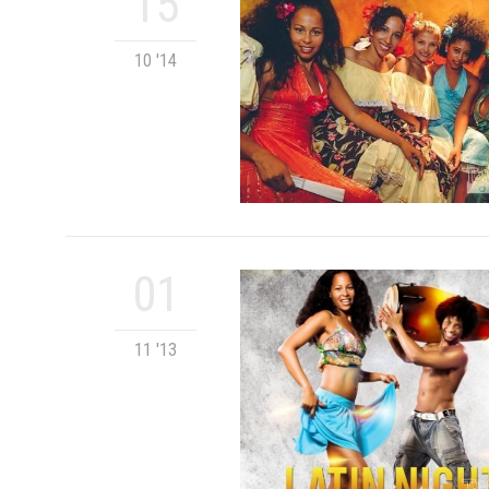
15
10 '14
01
11 '13