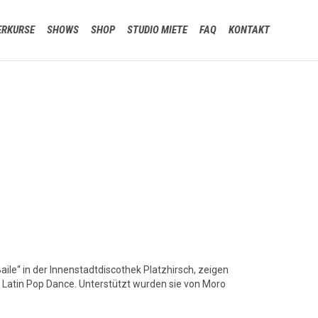
Skip
ERKURSE
SHOWS
SHOP
STUDIO MIETE
FAQ
KONTAKT
to
content
ile“ in der Innenstadtdiscothek Platzhirsch, zeigen
Latin Pop Dance. Unterstützt wurden sie von Moro