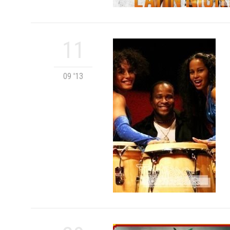
11
09 '13