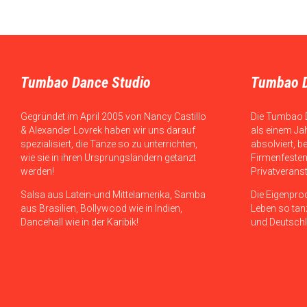
Tumbao Dance Studio
Tumbao 
Gegründet im April 2005 von Nancy Castillo
Die Tumbao 
& Alexander Lovrek haben wir uns darauf
als einem Ja
spezialisiert, die Tänze so zu unterrichten,
absolviert, b
wie sie in ihren Ursprungsländern getanzt
Firmenfesten
werden!
Privatverans
Salsa aus Latein-und Mittelamerika, Samba
Die Eigenpro
aus Brasilien, Bollywood wie in Indien,
Leben so tanz
Dancehall wie in der Karibik!
und Deutschl