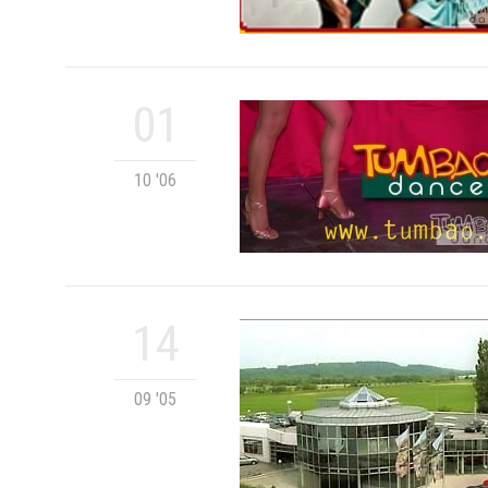
01
10 '06
14
09 '05