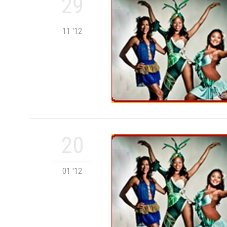
29
11 '12
20
01 '12