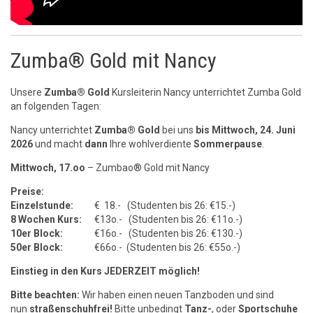
Zumba® Gold mit Nancy
Unsere
Zumba® Gold
Kursleiterin Nancy unterrichtet Zumba Gold
an folgenden Tagen:
Nancy unterrichtet
Zumba® Gold
bei uns
bis
Mittwoch, 24. Juni
2026
und macht
dann
Ihre wohlverdiente
Sommerpause
.
Mittwoch, 17.oo
– Zumbao® Gold mit Nancy
Preise:
Einzelstunde:
€ 18.- (Studenten bis 26: €15.-)
8 Wochen Kurs:
€13o.- (Studenten bis 26: €11o.-)
10er Block:
€16o.- (Studenten bis 26: €130.-)
50er Block:
€66o.- (Studenten bis 26: €55o.-)
Einstieg in den Kurs JEDERZEIT möglich!
Bitte beachten:
Wir haben einen neuen Tanzboden und sind
nun
straßenschuhfrei!
Bitte unbedingt
Tanz-
, oder
Sportschuhe