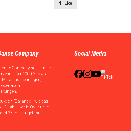

Like
Dance Company
Social Media
Dance Company hat in mehr
hrzehnt über 1000 Shows
ei Mitternachtseinlagen,
 oder auch
taltungen.
duktion "Bailando - wie das
t..." haben wir in Österreich
and 35 mal aufgeführt!