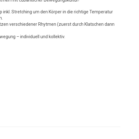
Rhtmen mit cubanischer Bewegungskultur!
nkl. Stretching um den Körper in die richtige Temperatur
n.
tzen verschiedener Rhytmen (zuerst durch Klatschen dann
egung – individuell und kollektiv.