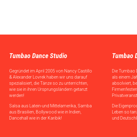
Tumbao Dance Studio
Tumbao 
Gegründet im April 2005 von Nancy Castillo
Die Tumbao 
& Alexander Lovrek haben wir uns darauf
als einem Ja
spezialisiert, die Tänze so zu unterrichten,
absolviert, b
wie sie in ihren Ursprungsländern getanzt
Firmenfesten
werden!
Privatverans
Salsa aus Latein-und Mittelamerika, Samba
Die Eigenpro
aus Brasilien, Bollywood wie in Indien,
Leben so tanz
Dancehall wie in der Karibik!
und Deutschl