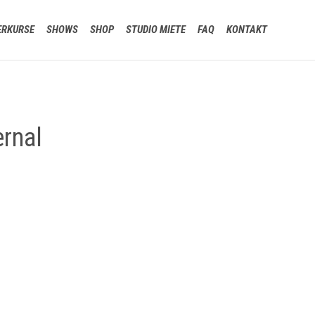
Skip
ERKURSE
SHOWS
SHOP
STUDIO MIETE
FAQ
KONTAKT
to
content
rnal