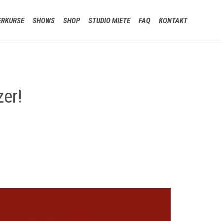
Skip
ERKURSE
SHOWS
SHOP
STUDIO MIETE
FAQ
KONTAKT
to
content
zer!