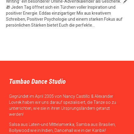
Writing“ ein besonderer Online-Adventkalender als Geschenk. 🖋
🎁 Jeden Tag öffnet sich ein Türchen voller Inspiration und
positiver Energie. Eddas einzigartiger Mix aus kreativem
Schreiben, Positiver Psychologie und einem starken Fokus auf
persönlichen Stärken bietet Euch die perfekte…
Tumbao Dance Studio
Gegründet im April 2005 von Nancy Castillo & Alexander
Lovrek haben wir uns darauf spezialisiert, die Tänze so zu
unterrichten, wie sie in ihren Ursprungsländern getanzt
werden!
Salsa aus Latein-und Mittelamerika, Samba aus Brasilien,
Bollywood wie in Indien, Dancehall wie in der Karibik!