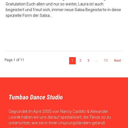
Gratulation Euch allen und nur so weiter, Laura ist auch
begeistert und freut sich, immer neue Salsa Begeisterte in diese
spezielle Form der Salsa…
Page 1 of 11
1
2
3
…
11
Next
Tumbao Dance Studio
Gegründet im April 2005 von Nancy Castillo & Alexander
Lovrek haben wir uns darauf spezialisiert, die Tänze so zu
unterrichten, wie sie in ihren Ursprungsländern getanzt