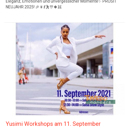
Eleganz, Emotionen und unvergesslicher Momente✨ PROSIT
NEUJAHR 2025! 🎉🎇💃🕺🎊🍀👯
Yusimi Workshops am 11. September