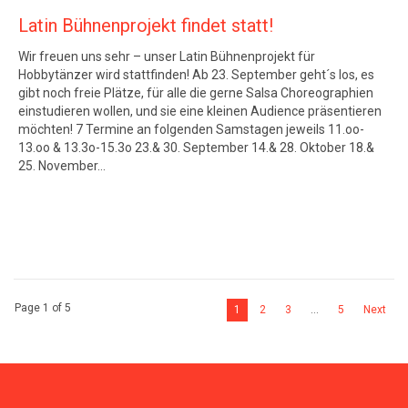
Latin Bühnenprojekt findet statt!
Wir freuen uns sehr – unser Latin Bühnenprojekt für
Hobbytänzer wird stattfinden! Ab 23. September geht´s los, es
gibt noch freie Plätze, für alle die gerne Salsa Choreographien
einstudieren wollen, und sie eine kleinen Audience präsentieren
möchten! 7 Termine an folgenden Samstagen jeweils 11.oo-
13.oo & 13.3o-15.3o 23.& 30. September 14.& 28. Oktober 18.&
25. November…
Page 1 of 5
1
2
3
…
5
Next