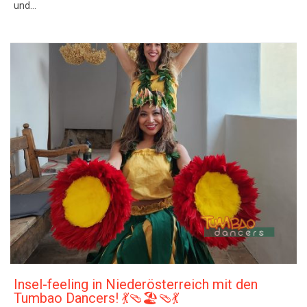
und…
Insel-feeling in Niederösterreich mit den
Tumbao Dancers! 💃🩴🏖🩴💃