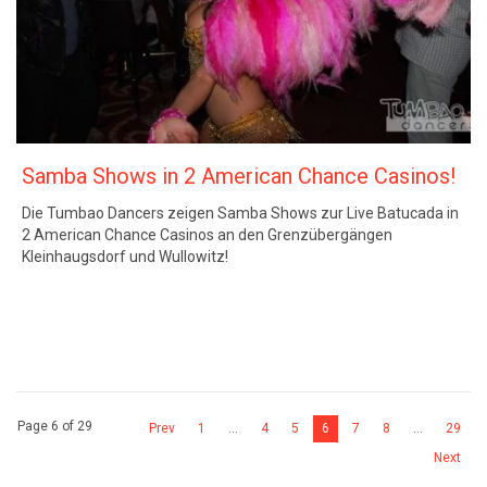
Samba Shows in 2 American Chance Casinos!
Die Tumbao Dancers zeigen Samba Shows zur Live Batucada in
2 American Chance Casinos an den Grenzübergängen
Kleinhaugsdorf und Wullowitz!
Page 6 of 29
Prev
1
…
4
5
6
7
8
…
29
Next