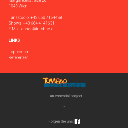
Margaretenstraße 26
1040 Wien
Tanzstudio:
+43 660 7164488
Shows:
+43 664 4141631
E-Mail:
dance@tumbao.at
LINKS
Impressum
Referenzen
an essential project
↑

Folgen Sie uns: