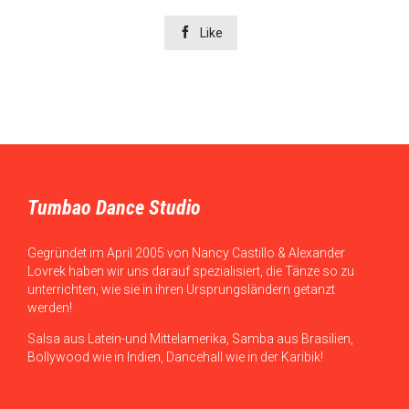

Like
Tumbao Dance Studio
Gegründet im April 2005 von Nancy Castillo & Alexander
Lovrek haben wir uns darauf spezialisiert, die Tänze so zu
unterrichten, wie sie in ihren Ursprungsländern getanzt
werden!
Salsa aus Latein-und Mittelamerika, Samba aus Brasilien,
Bollywood wie in Indien, Dancehall wie in der Karibik!