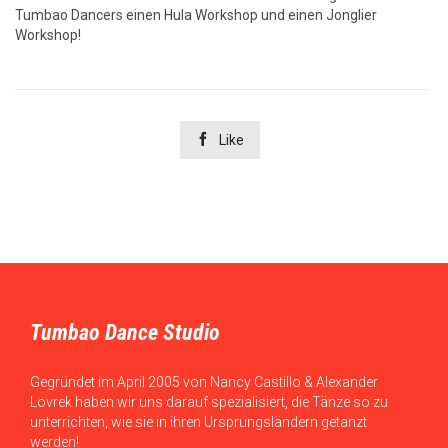
Tumbao Dancers einen Hula Workshop und einen Jonglier
Workshop!

Like
Tumbao Dance Studio
Gegründet im April 2005 von Nancy Castillo & Alexander
Lovrek haben wir uns darauf spezialisiert, die Tänze so zu
unterrichten, wie sie in ihren Ursprungsländern getanzt
werden!