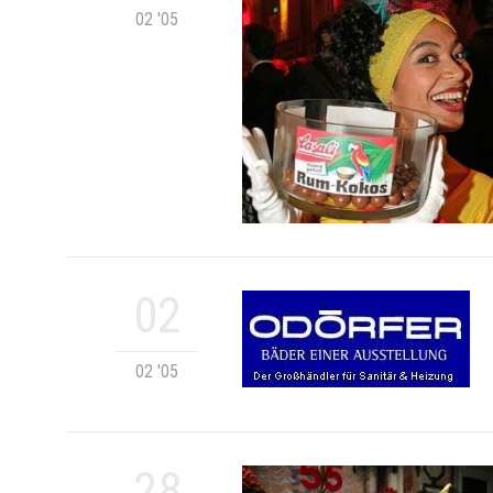
02 '05
02
02 '05
28