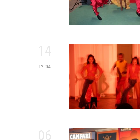
14
12 '04
06