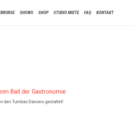
Skip
ERKURSE
SHOWS
SHOP
STUDIO MIETE
FAQ
KONTAKT
to
content
eim Ball der Gastronomie
von den Tumbao Dancers gestaltet!