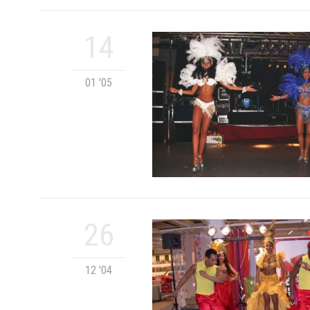
14
01 '05
26
12 '04