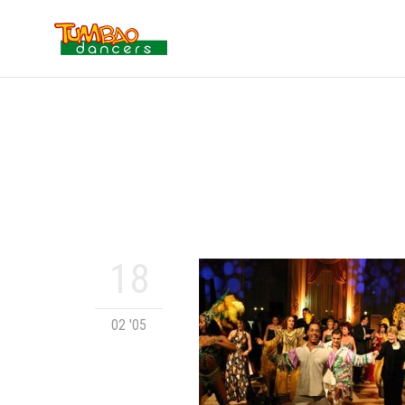
18
02 '05