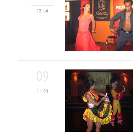
12 '04
09
11 '04