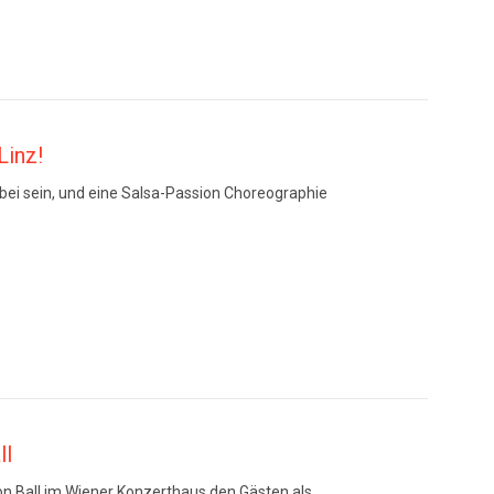
Linz!
bei sein, und eine Salsa-Passion Choreographie
ll
n Ball im Wiener Konzerthaus den Gästen als