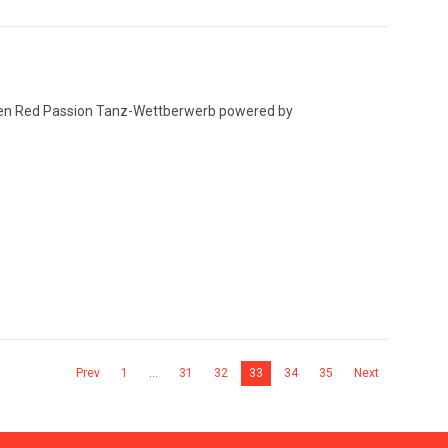
den Red Passion Tanz-Wettberwerb powered by
Prev
1
…
31
32
33
34
35
Next