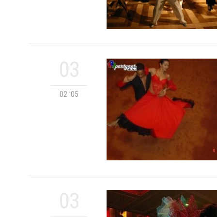
03
02 '05
03