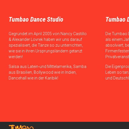
Tumbao Dance Studio
Tumbao 
Gegründet im April 2005 von Nancy Castillo
Die Tumbao 
& Alexander Lovrek haben wir uns darauf
als einem Ja
spezialisiert, die Tänze so zu unterrichten,
absolviert, b
wie sie in ihren Ursprungsländern getanzt
Firmenfesten
werden!
Privatverans
Salsa aus Latein-und Mittelamerika, Samba
Die Eigenpro
aus Brasilien, Bollywood wie in Indien,
Leben so tanz
Dancehall wie in der Karibik!
und Deutschl