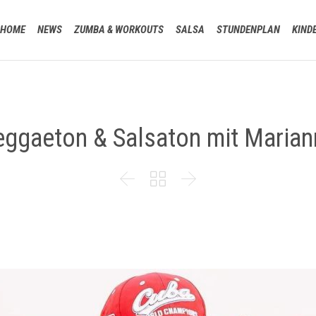
HOME
NEWS
ZUMBA & WORKOUTS
SALSA
STUNDENPLAN
KIND
eggaeton & Salsaton mit Marian


