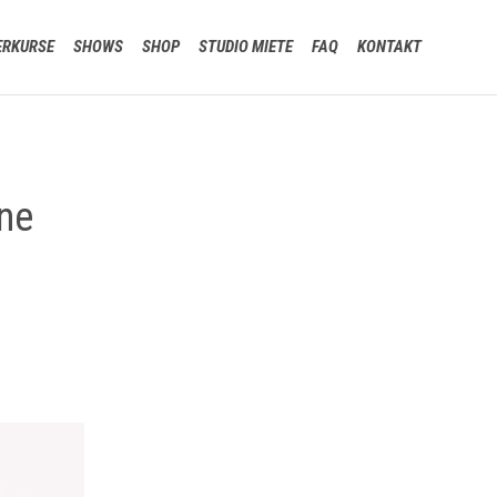
Skip
ERKURSE
SHOWS
SHOP
STUDIO MIETE
FAQ
KONTAKT
to
content
ne