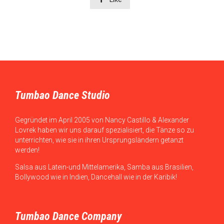
Tumbao Dance Studio
Gegründet im April 2005 von Nancy Castillo & Alexander
Lovrek haben wir uns darauf spezialisiert, die Tänze so zu
unterrichten, wie sie in ihren Ursprungsländern getanzt
werden!
Salsa aus Latein-und Mittelamerika, Samba aus Brasilien,
Bollywood wie in Indien, Dancehall wie in der Karibik!
Tumbao Dance Company