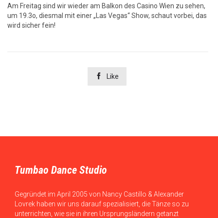
Am Freitag sind wir wieder am Balkon des Casino Wien zu sehen,
um 19.3o, diesmal mit einer „Las Vegas“ Show, schaut vorbei, das
wird sicher fein!

Like
Tumbao Dance Studio
Gegründet im April 2005 von Nancy Castillo & Alexander
Lovrek haben wir uns darauf spezialisiert, die Tänze so zu
unterrichten, wie sie in ihren Ursprungsländern getanzt