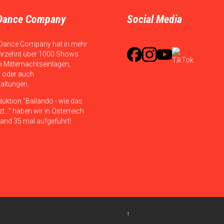
Dance Company
Social Media
Dance Company hat in mehr
hrzehnt über 1000 Shows
ei Mitternachtseinlagen,
 oder auch
taltungen.
duktion "Bailando - wie das
t..." haben wir in Österreich
and 35 mal aufgeführt!
↑