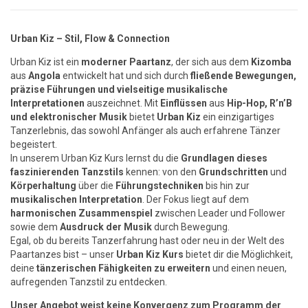
Urban Kiz – Stil, Flow & Connection
Urban Kiz ist ein
moderner Paartanz
, der sich aus dem
Kizomba
aus
Angola
entwickelt hat und sich durch
fließende Bewegungen,
präzise Führungen und vielseitige musikalische
Interpretationen
auszeichnet. Mit
Einflüssen
aus
Hip-Hop, R’n’B
und elektronischer Musik
bietet
Urban Kiz
ein einzigartiges
Tanzerlebnis, das sowohl Anfänger als auch erfahrene Tänzer
begeistert.
In unserem Urban Kiz Kurs lernst du die
Grundlagen dieses
faszinierenden Tanzstils
kennen: von den
Grundschritten
und
Körperhaltung
über die
Führungstechniken
bis hin zur
musikalischen
Interpretation
. Der Fokus liegt auf dem
harmonischen Zusammenspiel
zwischen Leader und Follower
sowie dem
Ausdruck der Musik
durch Bewegung.
Egal, ob du bereits Tanzerfahrung hast oder neu in der Welt des
Paartanzes bist – unser
Urban Kiz Kurs
bietet dir die Möglichkeit,
deine
tänzerischen Fähigkeiten zu erweitern
und einen neuen,
aufregenden Tanzstil zu entdecken.
Unser Angebot weist keine Konvergenz zum Programm der