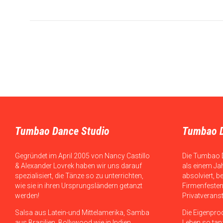
Tumbao Dance Studio
Tumbao 
Gegründet im April 2005 von Nancy Castillo
Die Tumbao 
& Alexander Lovrek haben wir uns darauf
als einem Ja
spezialisiert, die Tänze so zu unterrichten,
absolviert, b
wie sie in ihren Ursprungsländern getanzt
Firmenfesten
werden!
Privatverans
Salsa aus Latein-und Mittelamerika, Samba
Die Eigenpro
aus Brasilien, Bollywood wie in Indien,
Leben so tanz