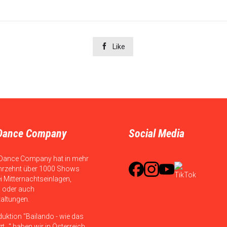

Like
Dance Company
Social Media
Dance Company hat in mehr
hrzehnt über 1000 Shows
ei Mitternachtseinlagen,
 oder auch
taltungen.
duktion "Bailando - wie das
t..." haben wir in Österreich