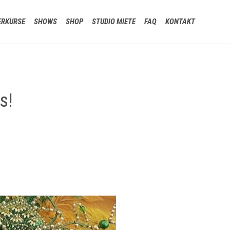
Skip
ERKURSE
SHOWS
SHOP
STUDIO MIETE
FAQ
KONTAKT
to
content
s!