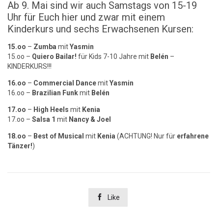
Ab 9. Mai sind wir auch Samstags von 15-19
Uhr für Euch hier und zwar mit einem
Kinderkurs und sechs Erwachsenen Kursen:
15.oo
–
Zumba
mit
Yasmin
15.oo –
Quiero Bailar!
für Kids 7-10 Jahre mit
Belén
–
KINDERKURS!!!
16.oo
–
Commercial Dance
mit
Yasmin
16.oo –
Brazilian Funk
mit
Belén
17.oo
–
High Heels
mit
Kenia
17.oo –
Salsa 1
mit
Nancy & Joel
18.oo
–
Best of Musical
mit
Kenia
(ACHTUNG! Nur für
erfahrene
Tänzer!
)

Like