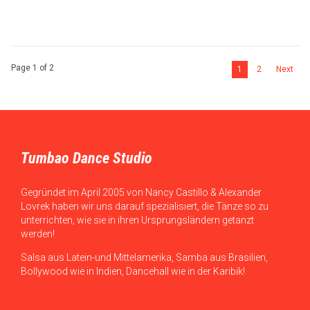
Page 1 of 2
1
2
Next
Tumbao Dance Studio
Gegründet im April 2005 von Nancy Castillo & Alexander
Lovrek haben wir uns darauf spezialisiert, die Tänze so zu
unterrichten, wie sie in ihren Ursprungsländern getanzt
werden!
Salsa aus Latein-und Mittelamerika, Samba aus Brasilien,
Bollywood wie in Indien, Dancehall wie in der Karibik!