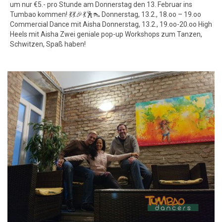
um nur €5.- pro Stunde am Donnerstag den 13. Februar ins
Tumbao kommen! 💃💃🎉💃🕺👠 Donnerstag, 13.2., 18.oo – 19.oo
Commercial Dance mit Aisha Donnerstag, 13.2., 19.oo-20.oo High
Heels mit Aisha Zwei geniale pop-up Workshops zum Tanzen,
Schwitzen, Spaß haben!