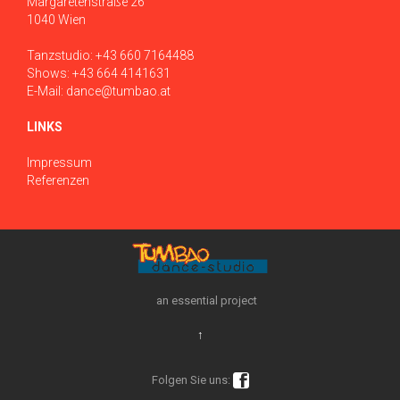
Margaretenstraße 26
1040 Wien
Tanzstudio:
+43 660 7164488
Shows:
+43 664 4141631
E-Mail:
dance@tumbao.at
LINKS
Impressum
Referenzen
an essential project
↑

Folgen Sie uns: