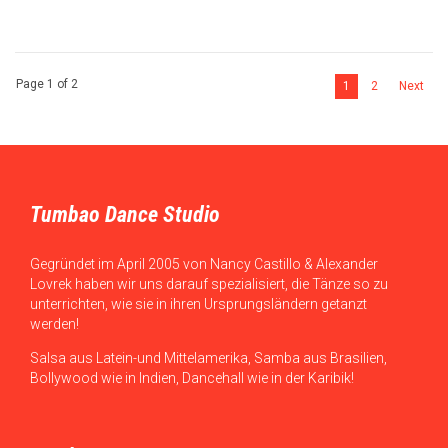
Page 1 of 2
1
2
Next
Tumbao Dance Studio
Gegründet im April 2005 von Nancy Castillo & Alexander
Lovrek haben wir uns darauf spezialisiert, die Tänze so zu
unterrichten, wie sie in ihren Ursprungsländern getanzt
werden!
Salsa aus Latein-und Mittelamerika, Samba aus Brasilien,
Bollywood wie in Indien, Dancehall wie in der Karibik!