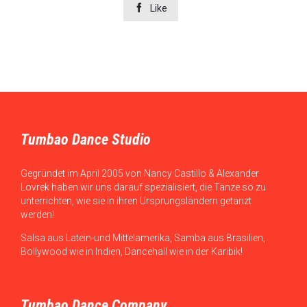

Like
Tumbao Dance Studio
Gegründet im April 2005 von Nancy Castillo & Alexander
Lovrek haben wir uns darauf spezialisiert, die Tänze so zu
unterrichten, wie sie in ihren Ursprungsländern getanzt
werden!
Salsa aus Latein-und Mittelamerika, Samba aus Brasilien,
Bollywood wie in Indien, Dancehall wie in der Karibik!
Tumbao Dance Company