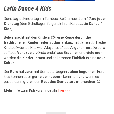
Latin Dance 4 Kids
Dienstag ist Kindertag im Tumbao. Belén macht um
17.oo jeden
Dienstag
(den Schultagen folgend) ihren Kurs „
Latin Dance 4
Kids
„.
Belén macht mit den Kindern 💃🕺 eine
Reise durch die
traditionellen Kinderlieder Südamerikas
, mit denen dort jedes
Kind aufwächst. Hits wie „Mayonesa“ aus
Argentinien
, „De sol a
sol“ aus
Venezuela
, „Onda onda“ aus
Brasilien
und
viele mehr
werden die
Kinder lernen
und bekommen
Einblick
in eine
neue
Kultur
.
Der
Kurs
hat zwar mit Semesterbeginn
schon
begonnen
, Eure
kids können aber
gerne
schnuppern
kommen
und
wenn es
passt, dann
gleich
den
Rest des Semesters mitmachen
. 😍
Mehr Info
zum Kidskurs findet ihr
hier>>>