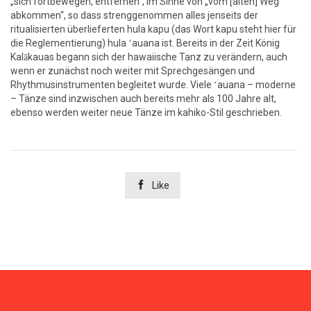
„sich fortbewegen, entfernen“, im Sinne von „vom [alten] Weg
abkommen“, so dass strenggenommen alles jenseits der
ritualisierten überlieferten hula kapu (das Wort kapu steht hier für
die Reglementierung) hula ʻauana ist. Bereits in der Zeit König
Kalākauas begann sich der hawaiische Tanz zu verändern, auch
wenn er zunächst noch weiter mit Sprechgesängen und
Rhythmusinstrumenten begleitet wurde. Viele ʻauana – moderne
– Tänze sind inzwischen auch bereits mehr als 100 Jahre alt,
ebenso werden weiter neue Tänze im kahiko-Stil geschrieben.

Like