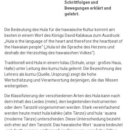
Schrittfolgen und
Bewegungen erklärt und
gelehrt.
Die Bedeutung des Hula für die hawaiische Kultur kommt am
besten in einem Wort des Königs David Kalākaua zum Ausdruck:
„Hula is the language of the heart and therefore the heartbeat of
the Hawaiian people“ („Hula ist die Sprache des Herzens und
deshalb der Herzschlag des hawaiischen Volkes“).
Traditionell wird Hula in einem hālau (Schule, urspr.: großes Haus,
Halle) unter Leitung des kumu hula gelernt. Die Bezeichnung des
Lehrers als kumu (Quelle, Ursprung) zeigt die hohe
Wertschätzung und Verantwortung derjenigen, die das Wissen
weitergeben.
Die Klassifizierung der verschiedenen Arten des Hula kann nach
dem Inhalt des Liedes (mele), den begleitenden Instrumenten
oder dem Tanzstil vorgenommen werden. Stark vereinfachend
werden heute meist hula kahiko (alte Tänze) und hula ʻauana
(moderne Tänze) unterschieden. Diese Unterscheidung bezieht
sich eher auf den Tanzstil. Das hawaiische Wort ʻauana bedeutet